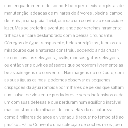
num enquadramento de sonho. E bem perto existem pistas de
manutenção ladeadas de milhares de árvores , piscina, campo
de ténis , e uma praia fluvial, que são um convite ao exercício e
lazer. Mas se preferir a aventura, ande por verelhas raramente
trilhadas e ficará deslumbrado com a beleza circundante.
Córregos de água transparente, belos precipícios , fabulos os
miradouros que a natureza construiu , podendo ainda cruzar-
se com cavalos selvagens, javalis, raposas, gatos selvagens,
ou então ver e ouvir os pássaros que percorrem livremente as
belas paisagens do convento... Nas margens do rio Douro, com
as suas águas calmas , podemos observar as pequenas
críspações da água rompida por milhares de peixes que saltam
num pulsar de vida entre predadores e seres inofensivos cada
um com suas defesas e que perduram num equilíbrio instável
mas constante de milhares de anos . Há vida na natureza
como à milhares de anos e viver aqui é recuar no tempo até ao
paraíso... Há no Convento uma colecção de coches raros , bem