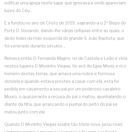
edificar uma igreja neste lugar, que ignorava e onde apareciam
luzes do Céu...
E a fundou no ano de Cristo de 1055, sagrando-a o 2º Bispo do
Porto D. Sisnando, dando-lhe várias relíquias entre as quais, o
dedo índex da mão esquerda do grande S. João Baptista, que
foi venerado durante séculos ...
Reinava então D. Fernando Magno, rei de Castela e Leão e vivia
nestes lugares D. Moninho Viegas, tio avô de Egas Moniz e rico
homem destas terras, que amava uma nobre e formosa
donzela e quando estava prestes a casar com ela, esta foi
pedida em casamento a seu pai por um poderoso cavaleiro
Mouro, o qual perante a recusa do pai o matou, apunhalando-o
diante da filha, que arrancando o punhal do peito do pai se
matou junto com ele.
Quando D. Moninho Viegas soube tão triste nova, jurou cruel
vingança contra o mouro e a sua raça e foi com sua hoste,