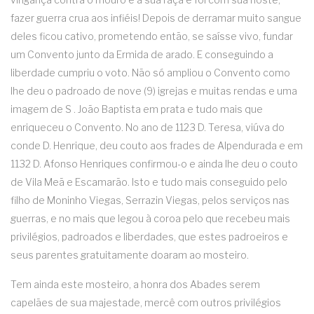
fazer guerra crua aos infiéis! Depois de derramar muito sangue
deles ficou cativo, prometendo então, se saísse vivo, fundar
um Convento junto da Ermida de arado. E conseguindo a
liberdade cumpriu o voto. Não só ampliou o Convento como
lhe deu o padroado de nove (9) igrejas e muitas rendas e uma
imagem de S . João Baptista em prata e tudo mais que
enriqueceu o Convento. No ano de 1123 D. Teresa, viúva do
conde D. Henrique, deu couto aos frades de Alpendurada e em
1132 D. Afonso Henriques confirmou-o e ainda lhe deu o couto
de Vila Meã e Escamarão. Isto e tudo mais conseguido pelo
filho de Moninho Viegas, Serrazin Viegas, pelos serviços nas
guerras, e no mais que legou à coroa pelo que recebeu mais
privilégios, padroados e liberdades, que estes padroeiros e
seus parentes gratuitamente doaram ao mosteiro.
Tem ainda este mosteiro, a honra dos Abades serem
capelães de sua majestade, mercê com outros privilégios