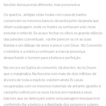
fascínio duma poesia diferente, mas possessiva.
Os quartos , antigas celas todas com casa de banho,
conservam os mesmos bancos de pedra junto da janela que
olham a paisagem, onde os frades se sentavam a ler, rezar,
estudar e reflectir. Se acaso fechar os olhos no grande silêncio
das paredes conventuais , vai-lhe parecer ou vir as suas
litanias e um diálogo de amor e prece com Deus . No Convento
o mistério e a mística continuam a marcar presença,
despertando o homem para a beleza e perfeição.
Na cerca e na Quinta do convento, há dois km. do rio Douro
que o marginaliza. Na floresta com mais de dois milhões de
árvores de toda a espécie, existem ainda 15 casas
recuperadas com os mesmos materiais de antanho (granito e
castanho velho)com os seus tectos em madeira e seus
balcões que se debruçam sobre uma paisagem inesquecível,
conferindo-lhe a beleza e a dignidade dos pequenos solares