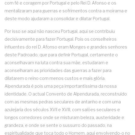
com fé e coragem por Portugal e pelo Rei D. Afonso e os
mentalizaram para guerras e sofrimentos contra a moirama e
deste modo ajudaram a consolidar e dilatar Portugal.
Por isso se aqui não nasceu Portugal, aqui se contribuiu
decisivamente para fazer Portugal. Pois os conselheiros
influentes do rei D. Afonso eram Monges e grandes senhores
deste Padroado, que para definir Portugal, certamente o
aconselhavam na luta contra sua mãe, estudaram e
aconselharam as prioridades das guerras a fazer para
dilatarem o reino com menos custos e mais glória.
Alpendurada é pois uma peça importantíssima da nossa
identidade. O actual Convento de Alpendurada, reconstruído
com as mesmas pedras seculares de antanho e com uma
azulejaria dos séculos XVII e XVIII, com salões seculares e
longos corredores onde se misturam beleza, austeridade e
grandeza, e onde se sente o sussurro do passado, na
espiritualidade que toca todo o Homem, aqui envolvendo-o no