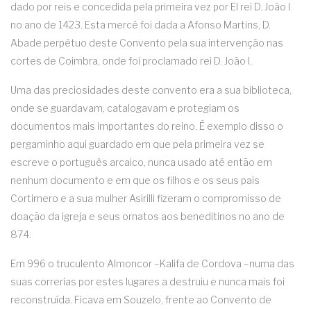
dado por reis e concedida pela primeira vez por El rei D. João I
no ano de 1423. Esta mercê foi dada a Afonso Martins, D.
Abade perpétuo deste Convento pela sua intervenção nas
cortes de Coimbra, onde foi proclamado rei D. João I.
Uma das preciosidades deste convento era a sua biblioteca,
onde se guardavam, catalogavam e protegiam os
documentos mais importantes do reino. É exemplo disso o
pergaminho aqui guardado em que pela primeira vez se
escreve o português arcaico, nunca usado até então em
nenhum documento e em que os filhos e os seus pais
Cortimero e a sua mulher Asirilli fizeram o compromisso de
doação da igreja e seus ornatos aos beneditinos no ano de
874.
Em 996 o truculento Almoncor –Kalifa de Cordova –numa das
suas correrias por estes lugares a destruiu e nunca mais foi
reconstruída. Ficava em Souzelo, frente ao Convento de