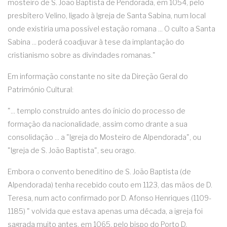
mosteiro de S. João Baptista de Pendorada, em 1054, pelo
presbítero Velino, ligado à Igreja de Santa Sabina, num local
onde existiria uma possível estação romana ... O culto a Santa
Sabina ... poderá coadjuvar à tese da implantação do
cristianismo sobre as divindades romanas."
Em informação constante no site da Direção Geral do
Património Cultural:
"... templo construido antes do ínicio do processo de
formação da nacionalidade, assim como drante a sua
consolidação ... a "Igreja do Mosteiro de Alpendorada", ou
"Igreja de S. João Baptista", seu orago.
Embora o convento beneditino de S. João Baptista (de
Alpendorada) tenha recebido couto em 1123, das mãos de D.
Teresa, num acto confirmado por D. Afonso Henriques (1109-
1185) " volvida que estava apenas uma década, a igreja foi
sagrada muito antes, em 1065, pelo bispo do Porto D.