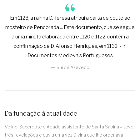
Em 1123, a rainha D. Teresa atribui a carta de couto ao
mosteiro de Pendorada ... Este documento, que se segue
a uma minuta elaborada entre 1120 e 1122, contém a
confirmação de D. Afonso Henriques, em 1132. - In
Documentos Medievais Portugueses
Rui de Azevedo
Da fundação à atualidade
Velino, Sacerdote e Abade assistente de Santa Sabina – teve
três revelações e ouviu uma voz Divina que lhe ordenava